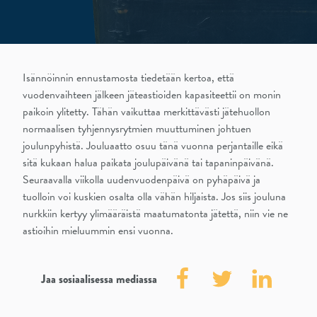
Isännöinnin ennustamosta tiedetään kertoa, että
vuodenvaihteen jälkeen jäteastioiden kapasiteettii on monin
paikoin ylitetty. Tähän vaikuttaa merkittävästi jätehuollon
normaalisen tyhjennysrytmien muuttuminen johtuen
joulunpyhistä. Jouluaatto osuu tänä vuonna perjantaille eikä
sitä kukaan halua paikata joulupäivänä tai tapaninpäivänä.
Seuraavalla viikolla uudenvuodenpäivä on pyhäpäivä ja
tuolloin voi kuskien osalta olla vähän hiljaista. Jos siis jouluna
nurkkiin kertyy ylimääräistä maatumatonta jätettä, niin vie ne
astioihin mieluummin ensi vuonna.
Jaa sosiaalisessa mediassa