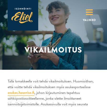
MENU
VALIKKO
VIKAILMOITUS
Tällä lomakkeella voit tehdä vikailmoituksen. Huomioithan,
että voitte tehdä vikailmoituksen myös asukasportaalissa
asukas.hausvise.fi
, johon kirjautuminen tapahtuu
sähköpostiosoitteellanne, jonka olette ilmoittaneet
isännöitsijätoimistolle. Asukassivuilla voit myös seurata