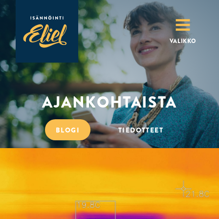
MENU
VALIKKO
AJANKOHTAISTA
BLOGI
TIEDOTTEET