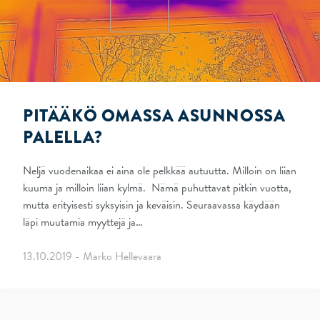
PITÄÄKÖ OMASSA ASUNNOSSA
PALELLA?
Neljä vuodenaikaa ei aina ole pelkkää autuutta. Milloin on liian
kuuma ja milloin liian kylmä. Nämä puhuttavat pitkin vuotta,
mutta erityisesti syksyisin ja keväisin. Seuraavassa käydään
läpi muutamia myyttejä ja…
13.10.2019 - Marko Hellevaara